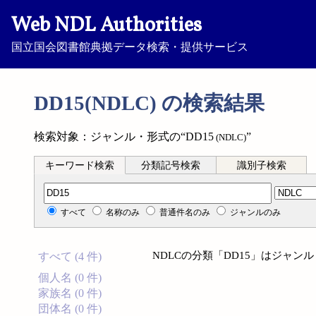
Web NDL Authorities
国立国会図書館典拠データ検索・提供サービス
DD15(NDLC) の検索結果
検索対象：ジャンル・形式の“DD15
”
(NDLC)
キーワード検索
分類記号検索
識別子検索
分類記号検索
すべて
名称のみ
普通件名のみ
ジャンルのみ
NDLCの分類「DD15」はジャ
すべて (4 件)
個人名 (0 件)
家族名 (0 件)
団体名 (0 件)