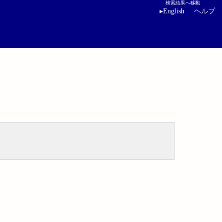
検索結果へ移動
▸
English
ヘルプ