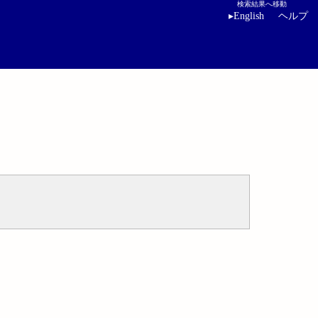
検索結果へ移動
▸
English
ヘルプ