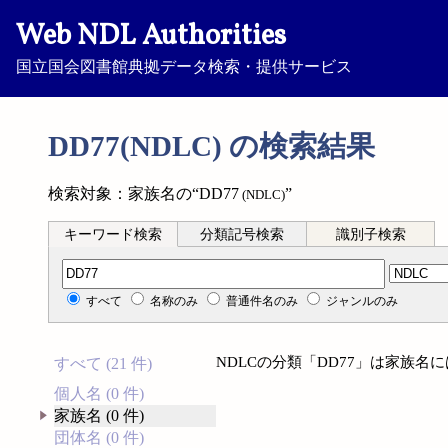
Web NDL Authorities
国立国会図書館典拠データ検索・提供サービス
DD77(NDLC) の検索結果
検索対象：家族名の“DD77
”
(NDLC)
キーワード検索
分類記号検索
識別子検索
分類記号検索
すべて
名称のみ
普通件名のみ
ジャンルのみ
NDLCの分類「DD77」は家族
すべて (21 件)
個人名 (0 件)
家族名 (0 件)
団体名 (0 件)