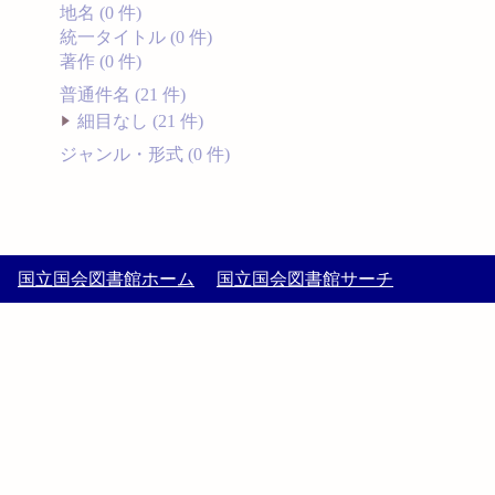
地名 (0 件)
統一タイトル (0 件)
著作 (0 件)
普通件名 (21 件)
細目なし (21 件)
ジャンル・形式 (0 件)
国立国会図書館ホーム
国立国会図書館サーチ