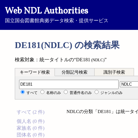
Web NDL Authorities
国立国会図書館典拠データ検索・提供サービス
DE181(NDLC) の検索結果
検索対象：統一タイトルの“DE181
”
(NDLC)
キーワード検索
分類記号検索
識別子検索
分類記号検索
すべて
名称のみ
普通件名のみ
ジャンルのみ
NDLCの分類「DE181」は統一
すべて (2 件)
個人名 (0 件)
家族名 (0 件)
団体名 (0 件)