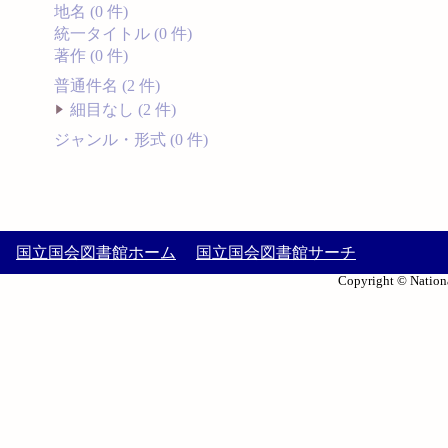
地名 (0 件)
統一タイトル (0 件)
著作 (0 件)
普通件名 (2 件)
細目なし (2 件)
ジャンル・形式 (0 件)
国立国会図書館ホーム
国立国会図書館サーチ
Copyright © Nationa