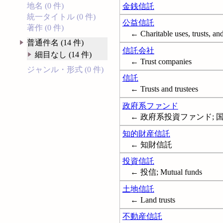
地名 (0 件)
金銭信託
統一タイトル (0 件)
公益信託
著作 (0 件)
← Charitable uses, trusts, an
普通件名 (14 件)
信託会社
細目なし (14 件)
← Trust companies
ジャンル・形式 (0 件)
信託
← Trusts and trustees
政府系ファンド
← 政府系投資ファンド; 国富ファ
知的財産信託
← 知財信託
投資信託
← 投信; Mutual funds
土地信託
← Land trusts
不動産信託