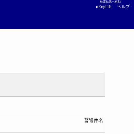
検索結果へ移動
▸
English
ヘルプ
普通件名