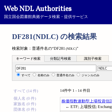
Web NDL Authorities
国立国会図書館典拠データ検索・提供サービス
DF281(NDLC) の検索結果
検索対象：普通件名の“DF281
”
(NDLC)
キーワード検索
分類記号検索
識別子検索
分類記号検索
すべて
名称のみ
普通件名のみ
ジャンルのみ
14件中 1 - 14 件目
すべて (14 件)
個人名 (0 件)
株価指数連動型上場投資信
家族名 (0 件)
← ETF; 上場投信; Exchange t
団体名 (0 件)