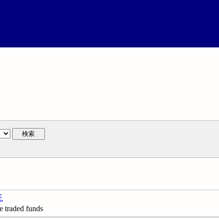
検索
託
raded funds