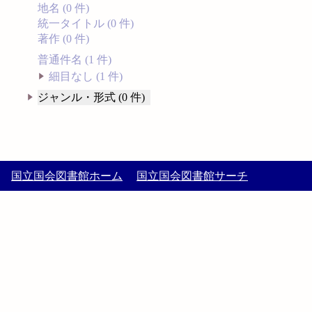
地名 (0 件)
統一タイトル (0 件)
著作 (0 件)
普通件名 (1 件)
細目なし (1 件)
ジャンル・形式 (0 件)
国立国会図書館ホーム
国立国会図書館サーチ