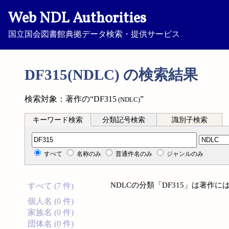
Web NDL Authorities
国立国会図書館典拠データ検索・提供サービス
DF315(NDLC) の検索結果
検索対象：著作の“DF315
”
(NDLC)
キーワード検索
分類記号検索
識別子検索
分類記号検索
すべて
名称のみ
普通件名のみ
ジャンルのみ
NDLCの分類「DF315」は著作
すべて (7 件)
個人名 (0 件)
家族名 (0 件)
団体名 (0 件)