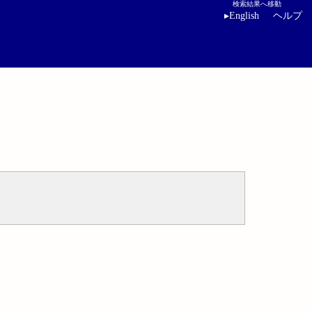
検索結果へ移動
▸
English
ヘルプ