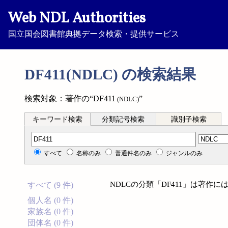
Web NDL Authorities
国立国会図書館典拠データ検索・提供サービス
DF411(NDLC) の検索結果
検索対象：著作の“DF411
”
(NDLC)
キーワード検索
分類記号検索
識別子検索
分類記号検索
すべて
名称のみ
普通件名のみ
ジャンルのみ
NDLCの分類「DF411」は著作
すべて (9 件)
個人名 (0 件)
家族名 (0 件)
団体名 (0 件)