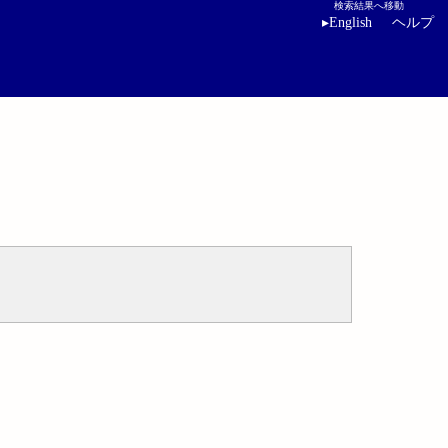
検索結果へ移動
▸
English
ヘルプ