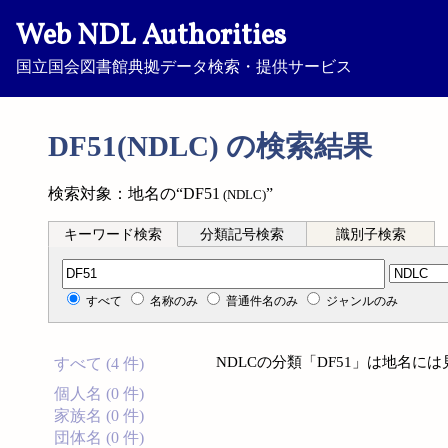
Web NDL Authorities
国立国会図書館典拠データ検索・提供サービス
DF51(NDLC) の検索結果
検索対象：地名の“DF51
”
(NDLC)
キーワード検索
分類記号検索
識別子検索
分類記号検索
すべて
名称のみ
普通件名のみ
ジャンルのみ
NDLCの分類「DF51」は地名に
すべて (4 件)
個人名 (0 件)
家族名 (0 件)
団体名 (0 件)