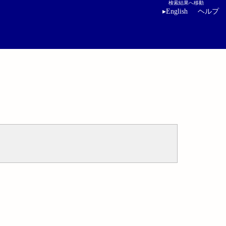
検索結果へ移動
▸
English
ヘルプ