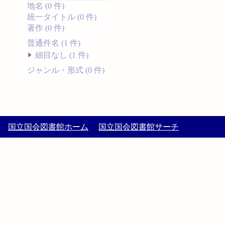
地名 (0 件)
統一タイトル (0 件)
著作 (0 件)
普通件名 (1 件)
細目なし (1 件)
ジャンル・形式 (0 件)
国立国会図書館ホーム
国立国会図書館サーチ