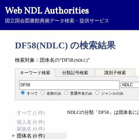
Web NDL Authorities
国立国会図書館典拠データ検索・提供サービス
DF58(NDLC) の検索結果
検索対象：団体名の“DF58
”
(NDLC)
キーワード検索
分類記号検索
識別子検索
分類記号検索
すべて
名称のみ
普通件名のみ
ジャンルのみ
NDLCの分類「DF58」は団体名
すべて (1 件)
個人名 (0 件)
家族名 (0 件)
団体名 (0 件)