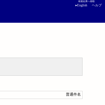
検索結果へ移動
▸
English
ヘルプ
普通件名