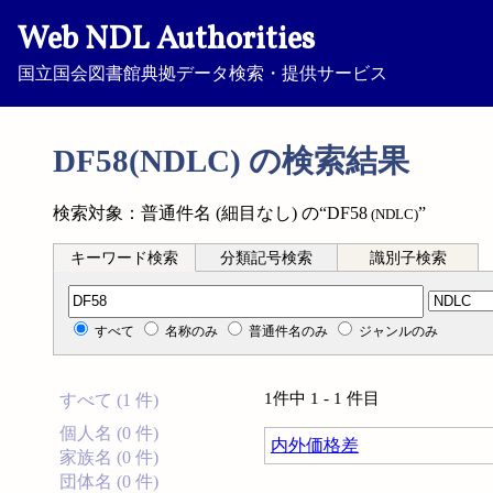
Web NDL Authorities
国立国会図書館典拠データ検索・提供サービス
DF58(NDLC) の検索結果
検索対象：普通件名 (細目なし) の“DF58
”
(NDLC)
キーワード検索
分類記号検索
識別子検索
分類記号検索
すべて
名称のみ
普通件名のみ
ジャンルのみ
1件中 1 - 1 件目
すべて (1 件)
個人名 (0 件)
内外価格差
家族名 (0 件)
団体名 (0 件)