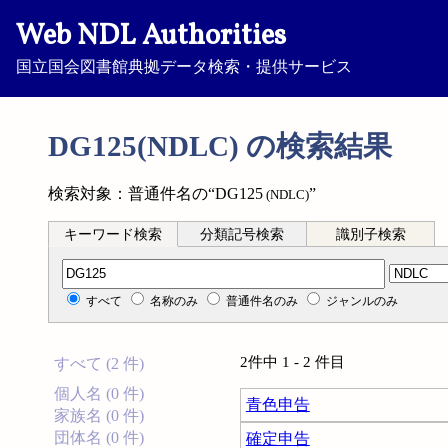
Web NDL Authorities
国立国会図書館典拠データ検索・提供サービス
DG125(NDLC) の検索結果
検索対象：普通件名の“DG125
”
(NDLC)
キーワード検索
分類記号検索
識別子検索
分類記号検索
すべて
名称のみ
普通件名のみ
ジャンルのみ
2件中 1 - 2 件目
すべて (2 件)
個人名 (0 件)
青色申告
家族名 (0 件)
団体名 (0 件)
確定申告