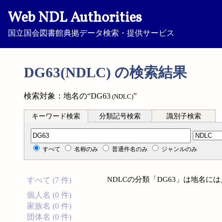
Web NDL Authorities
国立国会図書館典拠データ検索・提供サービス
DG63(NDLC) の検索結果
検索対象：地名の“DG63
”
(NDLC)
キーワード検索
分類記号検索
識別子検索
分類記号検索
すべて
名称のみ
普通件名のみ
ジャンルのみ
NDLCの分類「DG63」は地名に
すべて (7 件)
個人名 (0 件)
家族名 (0 件)
団体名 (0 件)