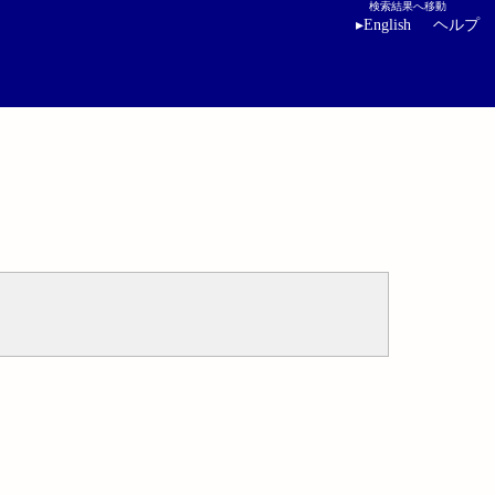
検索結果へ移動
▸
English
ヘルプ