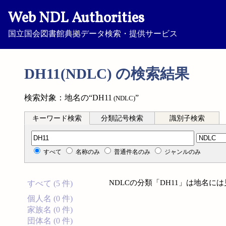
Web NDL Authorities
国立国会図書館典拠データ検索・提供サービス
DH11(NDLC) の検索結果
検索対象：地名の“DH11
”
(NDLC)
キーワード検索
分類記号検索
識別子検索
分類記号検索
すべて
名称のみ
普通件名のみ
ジャンルのみ
NDLCの分類「DH11」は地名に
すべて (5 件)
個人名 (0 件)
家族名 (0 件)
団体名 (0 件)