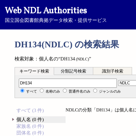
Web NDL Authorities
国立国会図書館典拠データ検索・提供サービス
DH134(NDLC) の検索結果
検索対象：個人名の“DH134
”
(NDLC)
キーワード検索
分類記号検索
識別子検索
分類記号検索
すべて
名称のみ
普通件名のみ
ジャンルのみ
NDLCの分類「DH134」は個人
すべて (3 件)
個人名 (0 件)
家族名 (0 件)
団体名 (0 件)