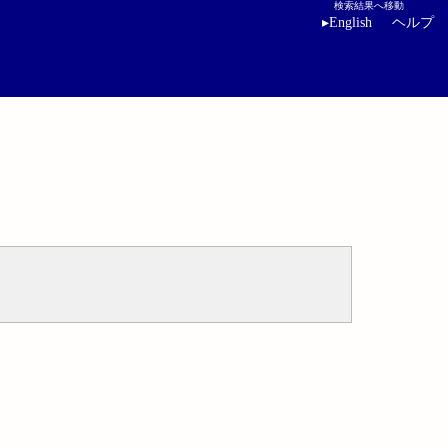
検索結果へ移動
▸
English
ヘルプ