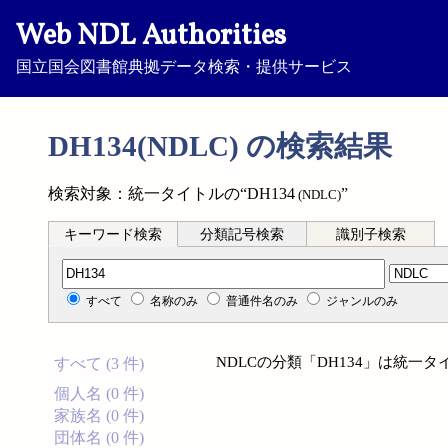
Web NDL Authorities
国立国会図書館典拠データ検索・提供サービス
DH134(NDLC) の検索結果
検索対象：統一タイトルの“DH134
”
(NDLC)
キーワード検索
分類記号検索
識別子検索
分類記号検索
すべて
名称のみ
普通件名のみ
ジャンルのみ
NDLCの分類「DH134」は統一
すべて (3 件)
個人名 (0 件)
家族名 (0 件)
団体名 (0 件)