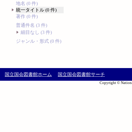
地名 (0 件)
統一タイトル (0 件)
著作 (0 件)
普通件名 (3 件)
細目なし (3 件)
ジャンル・形式 (0 件)
国立国会図書館ホーム
国立国会図書館サーチ
Copyright © Nationa