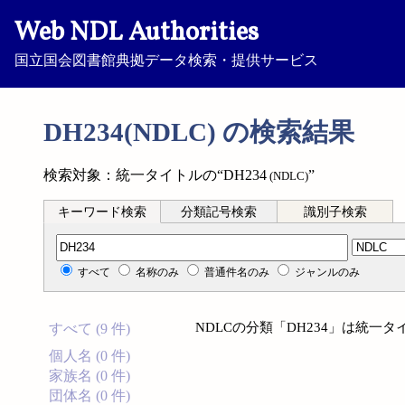
Web NDL Authorities
国立国会図書館典拠データ検索・提供サービス
DH234(NDLC) の検索結果
検索対象：統一タイトルの“DH234
”
(NDLC)
キーワード検索
分類記号検索
識別子検索
分類記号検索
すべて
名称のみ
普通件名のみ
ジャンルのみ
NDLCの分類「DH234」は統一
すべて (9 件)
個人名 (0 件)
家族名 (0 件)
団体名 (0 件)