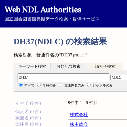
Web NDL Authorities
国立国会図書館典拠データ検索・提供サービス
DH37(NDLC) の検索結果
検索対象：普通件名の“DH37
”
(NDLC)
キーワード検索
分類記号検索
識別子検索
分類記号検索
すべて
名称のみ
普通件名のみ
ジャンルのみ
9件中 1 - 9 件目
すべて (9 件)
個人名 (0 件)
株式会社
家族名 (0 件)
団体名 (0 件)
株主総会