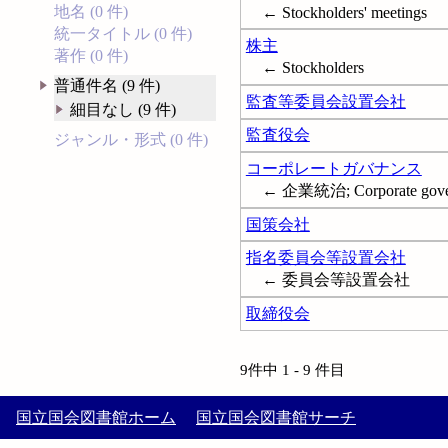
地名 (0 件)
← Stockholders' meetings
統一タイトル (0 件)
株主
著作 (0 件)
← Stockholders
普通件名 (9 件)
監査等委員会設置会社
細目なし (9 件)
監査役会
ジャンル・形式 (0 件)
コーポレートガバナンス
← 企業統治; Corporate gove
国策会社
指名委員会等設置会社
← 委員会等設置会社
取締役会
9件中 1 - 9 件目
国立国会図書館ホーム
国立国会図書館サーチ