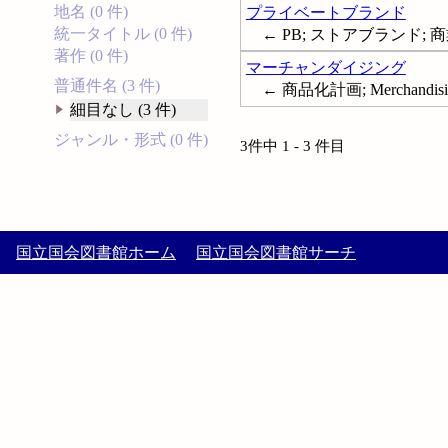
地名 (0 件)
プライベートブランド
統一タイトル (0 件)
← PB; ストアブランド; 商
著作 (0 件)
マーチャンダイジング
普通件名 (3 件)
← 商品化計画; Merchandisi
細目なし (3 件)
ジャンル・形式 (0 件)
3件中 1 - 3 件目
国立国会図書館ホーム
国立国会図書館サーチ