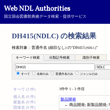
Web NDL Authorities
国立国会図書館典拠データ検索・提供サービス
DH415(NDLC) の検索結果
検索対象：普通件名 (細目なし) の“DH415
”
(NDLC)
キーワード検索
分類記号検索
識別子検索
分類記号検索
すべて
名称のみ
普通件名のみ
ジャンルのみ
3件中 1 - 3 件目
すべて (3 件)
個人名 (0 件)
製品開発
家族名 (0 件)
← 商品開発; 新製品開発; New pr
団体名 (0 件)