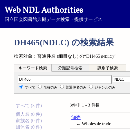
Web NDL Authorities
国立国会図書館典拠データ検索・提供サービス
DH465(NDLC) の検索結果
検索対象：普通件名 (細目なし) の“DH465
”
(NDLC)
キーワード検索
分類記号検索
識別子検索
分類記号検索
すべて
名称のみ
普通件名のみ
ジャンルのみ
3件中 1 - 3 件目
すべて (3 件)
個人名 (0 件)
卸売
家族名 (0 件)
← Wholesale trade
団体名 (0 件)