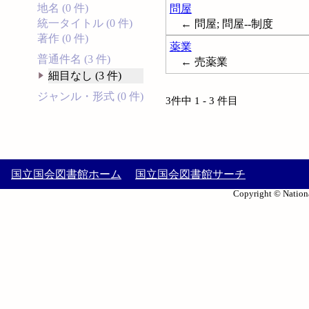
地名 (0 件)
問屋
統一タイトル (0 件)
← 問屋; 問屋--制度
著作 (0 件)
薬業
普通件名 (3 件)
← 売薬業
細目なし (3 件)
ジャンル・形式 (0 件)
3件中 1 - 3 件目
国立国会図書館ホーム
国立国会図書館サーチ
Copyright © Nationa