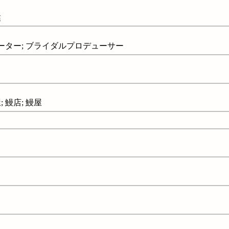
業
ーター; ブライダルプロデューサー
 鰻店; 鰻屋