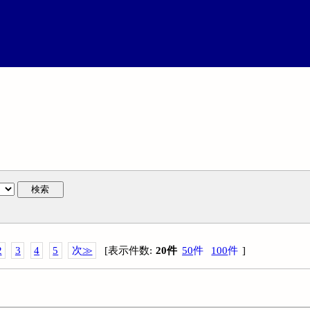
検索
2
3
4
5
次
≫
[
表示件数
:
20
件
50
件
100
件
]