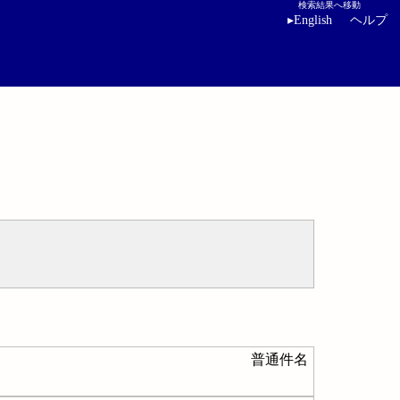
検索結果へ移動
▸
English
ヘルプ
普通件名