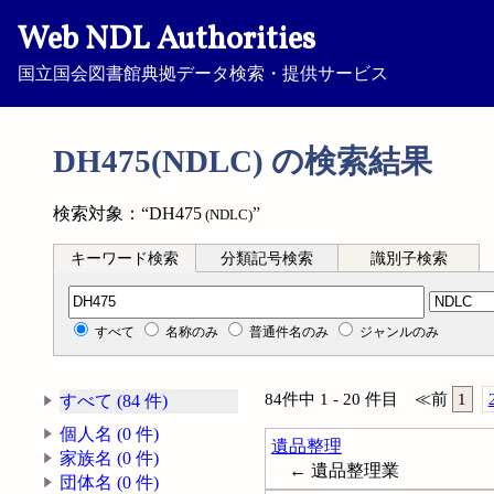
Web NDL Authorities
国立国会図書館典拠データ検索・提供サービス
DH475(NDLC) の検索結果
検索対象：“DH475
”
(NDLC)
キーワード検索
分類記号検索
識別子検索
分類記号検索
すべて
名称のみ
普通件名のみ
ジャンルのみ
84件中 1 - 20 件目
≪
前
1
すべて (84 件)
個人名 (0 件)
遺品整理
家族名 (0 件)
← 遺品整理業
団体名 (0 件)