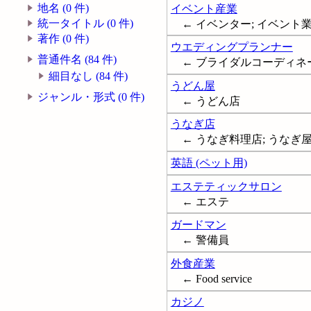
地名 (0 件)
イベント産業
統一タイトル (0 件)
← イベンター; イベント
著作 (0 件)
ウエディングプランナー
普通件名 (84 件)
← ブライダルコーディネ
細目なし (84 件)
うどん屋
ジャンル・形式 (0 件)
← うどん店
うなぎ店
← うなぎ料理店; うなぎ屋;
英語 (ペット用)
エステティックサロン
← エステ
ガードマン
← 警備員
外食産業
← Food service
カジノ