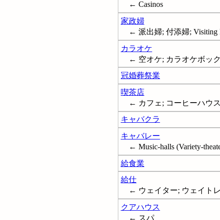
← Casinos
家政婦
← 派出婦; 付添婦; Visiting ho
カラオケ
← 空オケ; カラオケボックス;
冠婚葬祭業
喫茶店
← カフェ; コーヒーハウス; Coffe
キャバクラ
キャバレー
← Music-halls (Variety-theater
給食業
給仕
← ウェイター; ウェイトレス; Wai
クアハウス
← スパ