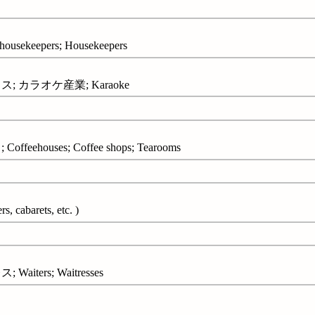
usekeepers; Housekeepers
 カラオケ産業; Karaoke
ehouses; Coffee shops; Tearooms
s, cabarets, etc. )
ters; Waitresses