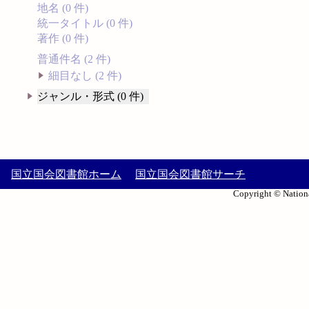
地名 (0 件)
統一タイトル (0 件)
著作 (0 件)
普通件名 (2 件)
細目なし (2 件)
ジャンル・形式 (0 件)
国立国会図書館ホーム
国立国会図書館サーチ
Copyright © Nationa