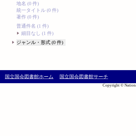
地名 (0 件)
統一タイトル (0 件)
著作 (0 件)
普通件名 (1 件)
細目なし (1 件)
ジャンル・形式 (0 件)
国立国会図書館ホーム
国立国会図書館サーチ
Copyright © Nationa