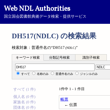
Web NDL Authorities
国立国会図書館典拠データ検索・提供サービス
DH517(NDLC) の検索結果
検索対象：普通件名の“DH517
”
(NDLC)
キーワード検索
分類記号検索
識別子検索
分類記号検索
すべて
名称のみ
普通件名のみ
ジャンルのみ
1件中 1 - 1 件目
すべて (1 件)
個人名 (0 件)
帳票
家族名 (0 件)
← 伝票
団体名 (0 件)