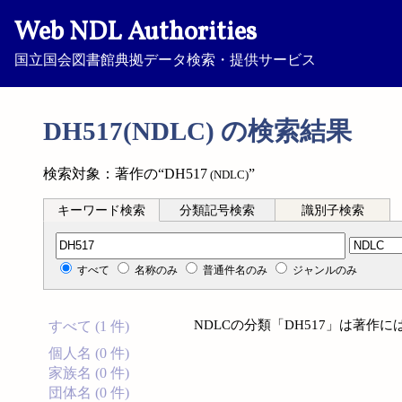
Web NDL Authorities
国立国会図書館典拠データ検索・提供サービス
DH517(NDLC) の検索結果
検索対象：著作の“DH517
”
(NDLC)
キーワード検索
分類記号検索
識別子検索
分類記号検索
すべて
名称のみ
普通件名のみ
ジャンルのみ
NDLCの分類「DH517」は著作
すべて (1 件)
個人名 (0 件)
家族名 (0 件)
団体名 (0 件)