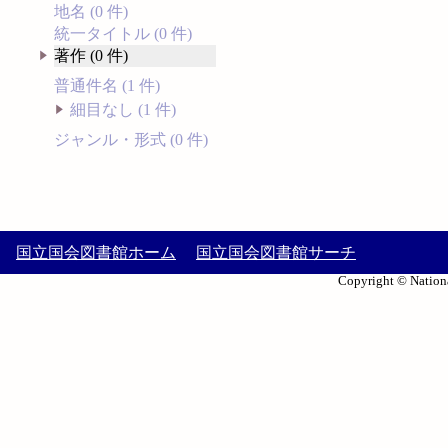
地名 (0 件)
統一タイトル (0 件)
著作 (0 件)
普通件名 (1 件)
細目なし (1 件)
ジャンル・形式 (0 件)
国立国会図書館ホーム
国立国会図書館サーチ
Copyright © Nationa