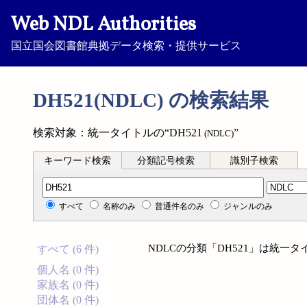
Web NDL Authorities
国立国会図書館典拠データ検索・提供サービス
DH521(NDLC) の検索結果
検索対象：統一タイトルの“DH521
”
(NDLC)
キーワード検索
分類記号検索
識別子検索
分類記号検索
すべて
名称のみ
普通件名のみ
ジャンルのみ
NDLCの分類「DH521」は統一
すべて (6 件)
個人名 (0 件)
家族名 (0 件)
団体名 (0 件)