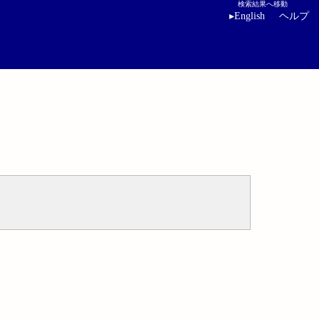
検索結果へ移動
▸
English
ヘルプ