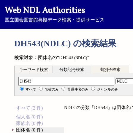
Web NDL Authorities
国立国会図書館典拠データ検索・提供サービス
DH543(NDLC) の検索結果
検索対象：団体名の“DH543
”
(NDLC)
キーワード検索
分類記号検索
識別子検索
分類記号検索
すべて
名称のみ
普通件名のみ
ジャンルのみ
NDLCの分類「DH543」は団体
すべて (2 件)
個人名 (0 件)
家族名 (0 件)
団体名 (0 件)