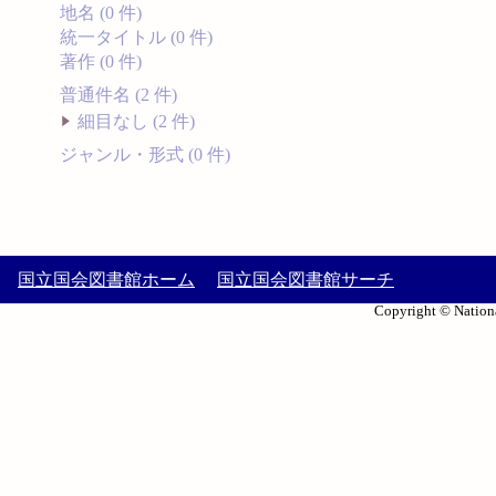
地名 (0 件)
統一タイトル (0 件)
著作 (0 件)
普通件名 (2 件)
細目なし (2 件)
ジャンル・形式 (0 件)
国立国会図書館ホーム
国立国会図書館サーチ
Copyright © Nationa