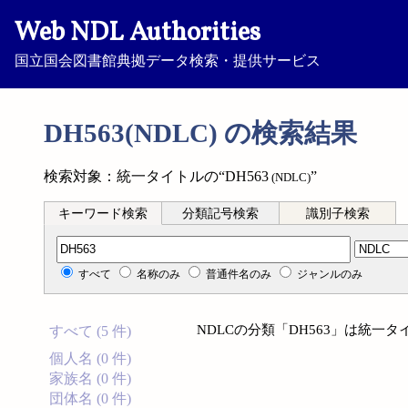
Web NDL Authorities
国立国会図書館典拠データ検索・提供サービス
DH563(NDLC) の検索結果
検索対象：統一タイトルの“DH563
”
(NDLC)
キーワード検索
分類記号検索
識別子検索
分類記号検索
すべて
名称のみ
普通件名のみ
ジャンルのみ
NDLCの分類「DH563」は統一
すべて (5 件)
個人名 (0 件)
家族名 (0 件)
団体名 (0 件)