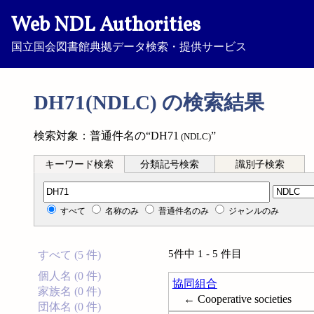
Web NDL Authorities
国立国会図書館典拠データ検索・提供サービス
DH71(NDLC) の検索結果
検索対象：普通件名の“DH71
”
(NDLC)
キーワード検索
分類記号検索
識別子検索
分類記号検索
すべて
名称のみ
普通件名のみ
ジャンルのみ
5件中 1 - 5 件目
すべて (5 件)
個人名 (0 件)
協同組合
家族名 (0 件)
← Cooperative societies
団体名 (0 件)