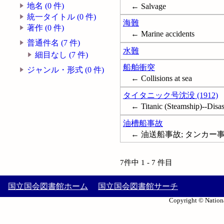
地名 (0 件)
← Salvage
統一タイトル (0 件)
海難
著作 (0 件)
← Marine accidents
普通件名 (7 件)
水難
細目なし (7 件)
船舶衝突
ジャンル・形式 (0 件)
← Collisions at sea
タイタニック号沈没 (1912)
← Titanic (Steamship)--Disa
油槽船事故
← 油送船事故; タンカー事故; Ta
7件中 1 - 7 件目
国立国会図書館ホーム
国立国会図書館サーチ
Copyright © Nationa