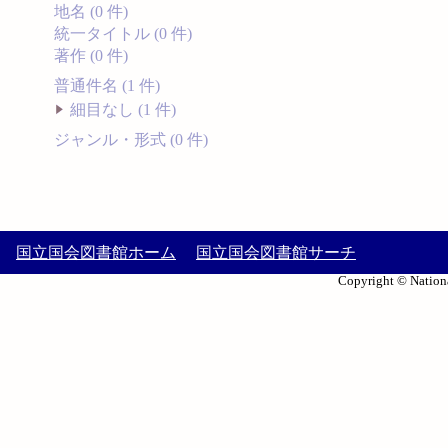
地名 (0 件)
統一タイトル (0 件)
著作 (0 件)
普通件名 (1 件)
細目なし (1 件)
ジャンル・形式 (0 件)
国立国会図書館ホーム
国立国会図書館サーチ
Copyright © Nationa