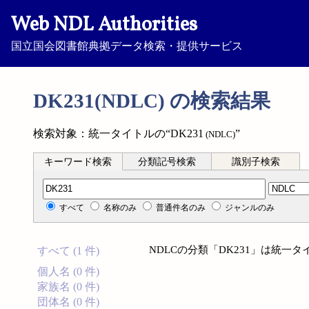
Web NDL Authorities
国立国会図書館典拠データ検索・提供サービス
DK231(NDLC) の検索結果
検索対象：統一タイトルの“DK231
”
(NDLC)
キーワード検索
分類記号検索
識別子検索
分類記号検索
すべて
名称のみ
普通件名のみ
ジャンルのみ
NDLCの分類「DK231」は統一
すべて (1 件)
個人名 (0 件)
家族名 (0 件)
団体名 (0 件)