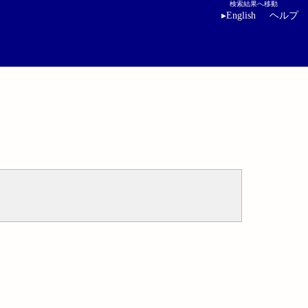
検索結果へ移動
▸
English
ヘルプ