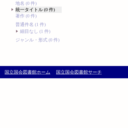
地名 (0 件)
統一タイトル (0 件)
著作 (0 件)
普通件名 (1 件)
細目なし (1 件)
ジャンル・形式 (0 件)
国立国会図書館ホーム
国立国会図書館サーチ