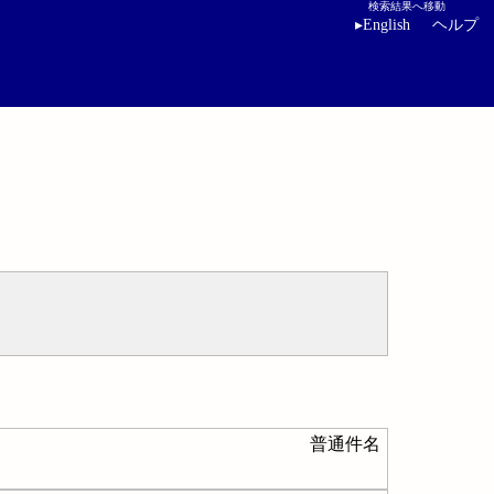
検索結果へ移動
▸
English
ヘルプ
普通件名