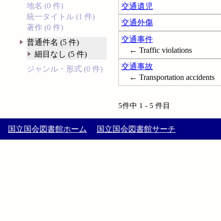
地名 (0 件)
交通遺児
統一タイトル (1 件)
交通外傷
著作 (0 件)
交通事件
普通件名 (5 件)
← Traffic violations
細目なし (5 件)
交通事故
ジャンル・形式 (0 件)
← Transportation accidents
5件中 1 - 5 件目
国立国会図書館ホーム
国立国会図書館サーチ