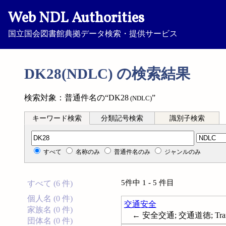
Web NDL Authorities
国立国会図書館典拠データ検索・提供サービス
DK28(NDLC) の検索結果
検索対象：普通件名の“DK28
”
(NDLC)
キーワード検索
分類記号検索
識別子検索
分類記号検索
すべて
名称のみ
普通件名のみ
ジャンルのみ
5件中 1 - 5 件目
すべて (6 件)
個人名 (0 件)
交通安全
家族名 (0 件)
← 安全交通; 交通道徳; Traffic
団体名 (0 件)