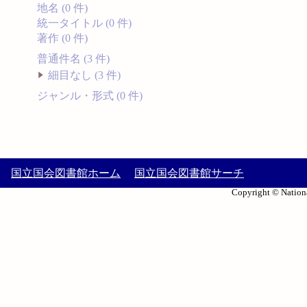
地名 (0 件)
統一タイトル (0 件)
著作 (0 件)
普通件名 (3 件)
細目なし (3 件)
ジャンル・形式 (0 件)
国立国会図書館ホーム
国立国会図書館サーチ
Copyright © Nationa