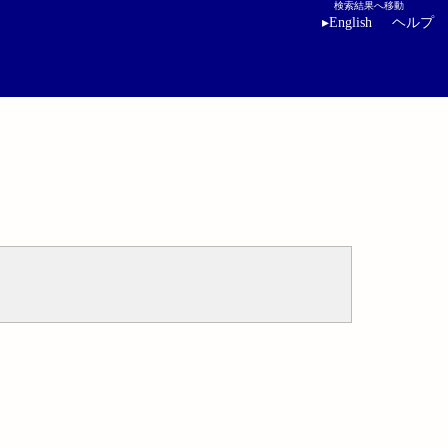
検索結果へ移動
▸
English
ヘルプ