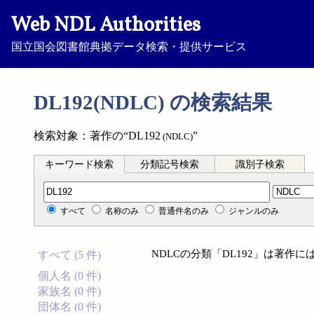
Web NDL Authorities
国立国会図書館典拠データ検索・提供サービス
DL192(NDLC) の検索結果
検索対象：著作の“DL192
”
(NDLC)
キーワード検索
分類記号検索
識別子検索
分類記号検索
すべて
名称のみ
普通件名のみ
ジャンルのみ
NDLCの分類「DL192」は著作
すべて (5 件)
個人名 (0 件)
家族名 (0 件)
団体名 (0 件)