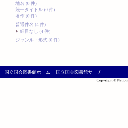
地名 (0 件)
統一タイトル (0 件)
著作 (0 件)
普通件名 (4 件)
細目なし (4 件)
ジャンル・形式 (0 件)
国立国会図書館ホーム
国立国会図書館サーチ
Copyright © Nationa