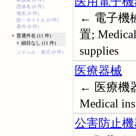
医用電子機
団体名 (0 件)
地名 (0 件)
← 電子機
統一タイトル (0 件)
著作 (0 件)
置; Medical
普通件名 (11 件)
細目なし (11 件)
supplies
ジャンル・形式 (0 件)
医療器械
← 医療機器
Medical ins
公害防止機