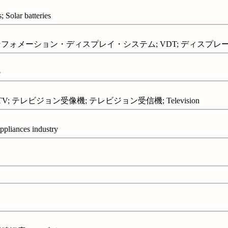
olar batteries
ーション・ディスプレイ・システム; VDT; ディスプレー (情報); 表示装置;
e
V; テレビジョン受像機; テレビジョン受信機; Television
ppliances industry