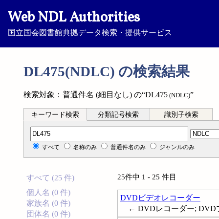
Web NDL Authorities
国立国会図書館典拠データ検索・提供サービス
DL475(NDLC) の検索結果
検索対象：普通件名 (細目なし) の“DL475
”
(NDLC)
キーワード検索
分類記号検索
識別子検索
分類記号検索
すべて
名称のみ
普通件名のみ
ジャンルのみ
25件中 1 - 25 件目
すべて (25 件)
個人名 (0 件)
DVDビデオレコーダー
家族名 (0 件)
← DVDレコーダー; DV
団体名 (0 件)