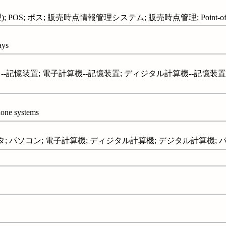
POS; ポス; 販売時点情報管理システム; 販売時点管理; Point-of-sale
ays
記憶装置; 電子計算機--記憶装置; ディジタル計算機--記憶装置; 記憶装置
hone systems
 パソコン; 電子計算機; ディジタル計算機; デジタル計算機; パラメ