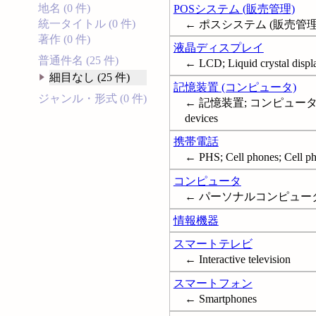
地名 (0 件)
POSシステム (販売管理)
統一タイトル (0 件)
← ポスシステム (販売管理); 
著作 (0 件)
液晶ディスプレイ
普通件名 (25 件)
← LCD; Liquid crystal displ
細目なし (25 件)
記憶装置 (コンピュータ)
ジャンル・形式 (0 件)
← 記憶装置; コンピュータ--
devices
携帯電話
← PHS; Cell phones; Cell p
コンピュータ
← パーソナルコンピュータ;
情報機器
スマートテレビ
← Interactive television
スマートフォン
← Smartphones