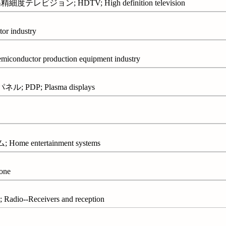
ビジョン; HDTV; High definition television
 industry
ctor production equipment industry
DP; Plasma displays
 entertainment systems
one
o--Receivers and reception