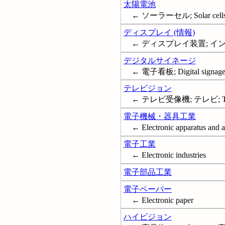
太陽電池
← ソーラーセル; Solar cells; S
ディスプレイ (情報)
← ディスプレイ装置; インフォメ
デジタルサイネージ
← 電子看板; Digital signag
テレビジョン
← テレビ受像機; テレビ; T
電子機械・器具工業
← Electronic apparatus and a
電子工業
← Electronic industries
電子部品工業
電子ペーパー
← Electronic paper
ハイビジョン