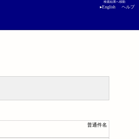
検索結果へ移動
▸
English
ヘルプ
普通件名