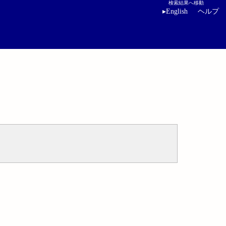
検索結果へ移動
▸
English
ヘルプ