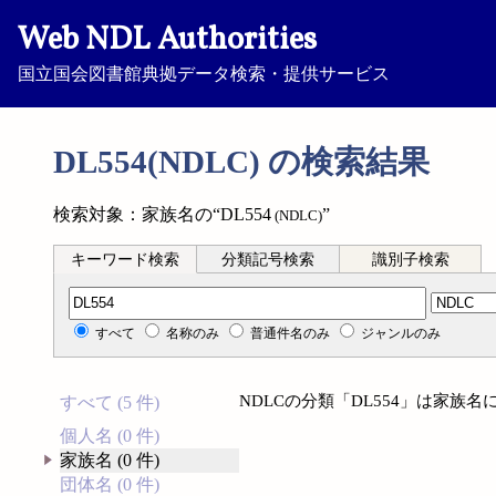
Web NDL Authorities
国立国会図書館典拠データ検索・提供サービス
DL554(NDLC) の検索結果
検索対象：家族名の“DL554
”
(NDLC)
キーワード検索
分類記号検索
識別子検索
分類記号検索
すべて
名称のみ
普通件名のみ
ジャンルのみ
NDLCの分類「DL554」は家族
すべて (5 件)
個人名 (0 件)
家族名 (0 件)
団体名 (0 件)