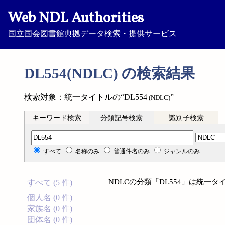
Web NDL Authorities
国立国会図書館典拠データ検索・提供サービス
DL554(NDLC) の検索結果
検索対象：統一タイトルの“DL554
”
(NDLC)
キーワード検索
分類記号検索
識別子検索
分類記号検索
すべて
名称のみ
普通件名のみ
ジャンルのみ
NDLCの分類「DL554」は統一
すべて (5 件)
個人名 (0 件)
家族名 (0 件)
団体名 (0 件)