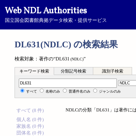
Web NDL Authorities
国立国会図書館典拠データ検索・提供サービス
DL631(NDLC) の検索結果
検索対象：著作の“DL631
”
(NDLC)
キーワード検索
分類記号検索
識別子検索
分類記号検索
すべて
名称のみ
普通件名のみ
ジャンルのみ
NDLCの分類「DL631」は著作
すべて (8 件)
個人名 (0 件)
家族名 (0 件)
団体名 (0 件)