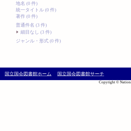
地名 (0 件)
統一タイトル (0 件)
著作 (0 件)
普通件名 (3 件)
細目なし (3 件)
ジャンル・形式 (0 件)
国立国会図書館ホーム
国立国会図書館サーチ
Copyright © Nationa