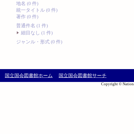
地名 (0 件)
統一タイトル (0 件)
著作 (0 件)
普通件名 (1 件)
細目なし (1 件)
ジャンル・形式 (0 件)
国立国会図書館ホーム
国立国会図書館サーチ
Copyright © Nationa