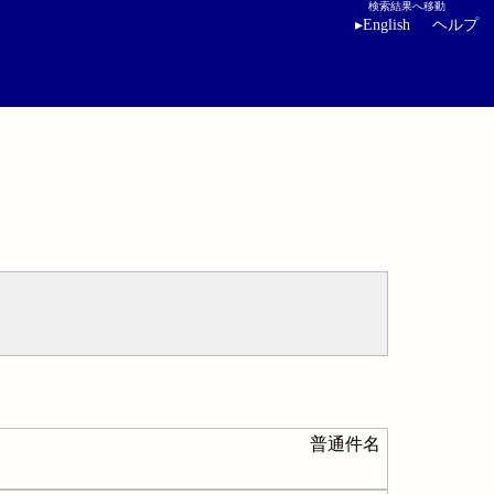
検索結果へ移動
▸
English
ヘルプ
普通件名