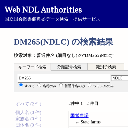
Web NDL Authorities
国立国会図書館典拠データ検索・提供サービス
DM265(NDLC) の検索結果
検索対象：普通件名 (細目なし) の“DM265
”
(NDLC)
キーワード検索
分類記号検索
識別子検索
分類記号検索
すべて
名称のみ
普通件名のみ
ジャンルのみ
2件中 1 - 2 件目
すべて (2 件)
個人名 (0 件)
国営農場
家族名 (0 件)
← State farms
団体名 (0 件)