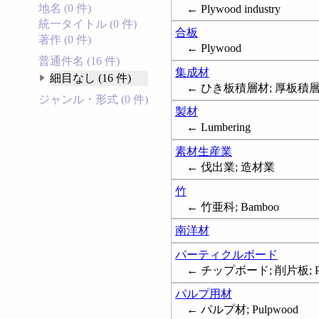
地名 (0 件)
← Plywood industry
統一タイトル (0 件)
合板
著作 (0 件)
← Plywood
普通件名 (16 件)
集成材
細目なし (16 件)
← ひき板積層材; 厚板積層材; L
ジャンル・形式 (0 件)
製材
← Lumbering
素材生産業
← 伐出業; 造材業
竹
← 竹亜科; Bamboo
南洋材
パーティクルボード
← チップボード; 削片板; Parti
パルプ用材
← パルプ材; Pulpwood