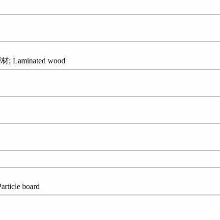
aminated wood
cle board