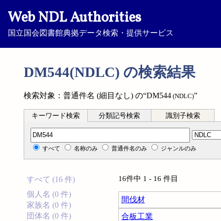
Web NDL Authorities
国立国会図書館典拠データ検索・提供サービス
DM544(NDLC) の検索結果
検索対象：普通件名 (細目なし) の“DM544
”
(NDLC)
キーワード検索
分類記号検索
識別子検索
分類記号検索
すべて
名称のみ
普通件名のみ
ジャンルのみ
16件中 1 - 16 件目
すべて (16 件)
個人名 (0 件)
間伐材
家族名 (0 件)
団体名 (0 件)
合板工業