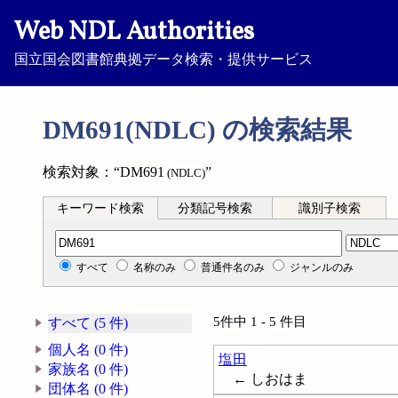
Web NDL Authorities
国立国会図書館典拠データ検索・提供サービス
DM691(NDLC) の検索結果
検索対象：“DM691
”
(NDLC)
キーワード検索
分類記号検索
識別子検索
分類記号検索
すべて
名称のみ
普通件名のみ
ジャンルのみ
5件中 1 - 5 件目
すべて (5 件)
個人名 (0 件)
塩田
家族名 (0 件)
← しおはま
団体名 (0 件)