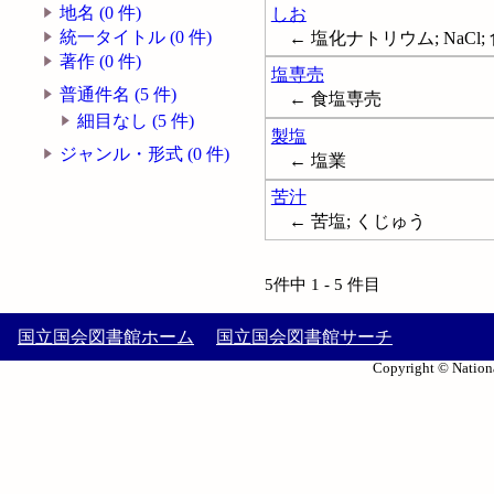
地名 (0 件)
しお
統一タイトル (0 件)
← 塩化ナトリウム; NaCl; 食
著作 (0 件)
塩専売
普通件名 (5 件)
← 食塩専売
細目なし (5 件)
製塩
ジャンル・形式 (0 件)
← 塩業
苦汁
← 苦塩; くじゅう
5件中 1 - 5 件目
国立国会図書館ホーム
国立国会図書館サーチ
Copyright © Nationa