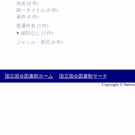
地名 (0 件)
統一タイトル (0 件)
著作 (0 件)
普通件名 (3 件)
細目なし (3 件)
ジャンル・形式 (0 件)
国立国会図書館ホーム
国立国会図書館サーチ
Copyright © Nationa