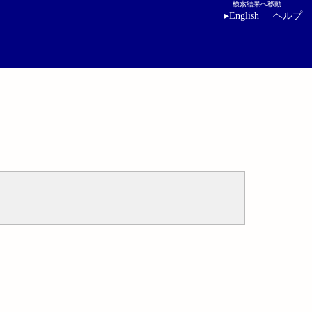
検索結果へ移動
▸
English
ヘルプ