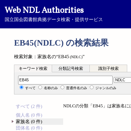
Web NDL Authorities
国立国会図書館典拠データ検索・提供サービス
EB45(NDLC) の検索結果
検索対象：家族名の“EB45
”
(NDLC)
キーワード検索
分類記号検索
識別子検索
分類記号検索
すべて
名称のみ
普通件名のみ
ジャンルのみ
NDLCの分類「EB45」は家族名
すべて (2 件)
個人名 (0 件)
家族名 (0 件)
団体名 (0 件)