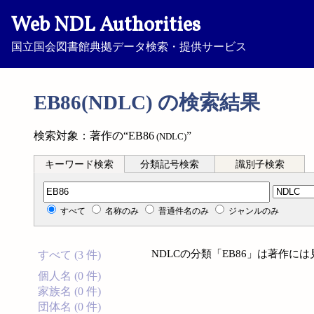
Web NDL Authorities
国立国会図書館典拠データ検索・提供サービス
EB86(NDLC) の検索結果
検索対象：著作の“EB86
”
(NDLC)
キーワード検索
分類記号検索
識別子検索
分類記号検索
すべて
名称のみ
普通件名のみ
ジャンルのみ
NDLCの分類「EB86」は著作に
すべて (3 件)
個人名 (0 件)
家族名 (0 件)
団体名 (0 件)